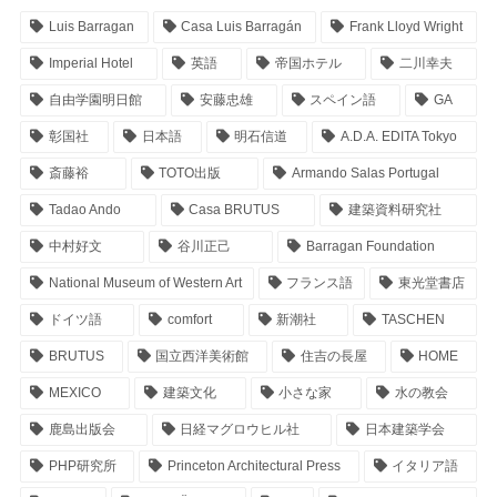
Luis Barragan
Casa Luis Barragán
Frank Lloyd Wright
Imperial Hotel
英語
帝国ホテル
二川幸夫
自由学園明日館
安藤忠雄
スペイン語
GA
彰国社
日本語
明石信道
A.D.A. EDITA Tokyo
斎藤裕
TOTO出版
Armando Salas Portugal
Tadao Ando
Casa BRUTUS
建築資料研究社
中村好文
谷川正己
Barragan Foundation
National Museum of Western Art
フランス語
東光堂書店
ドイツ語
comfort
新潮社
TASCHEN
BRUTUS
国立西洋美術館
住吉の長屋
HOME
MEXICO
建築文化
小さな家
水の教会
鹿島出版会
日経マグロウヒル社
日本建築学会
PHP研究所
Princeton Architectural Press
イタリア語