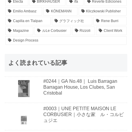
Electa
BIRKHÄUSER
ifa
Reverte Ediciones
Emilio Ambasz
KÖNEMANN
Kliczkowski Publisher
Capilla en Tlalpan
グラフィック社
Rene Burri
Magazine
ルLe Corbusier
Rizzoli
Client Work
Design Process
よく読まれている記事
#0244｜GA No.48｜ Luis Barragan
Barragan House, Los Clubes, San
Cristobal
#0003｜UNE PETITE MAISON LE
CORBUSIER｜小さな家 ル・コルビ
ュジエ