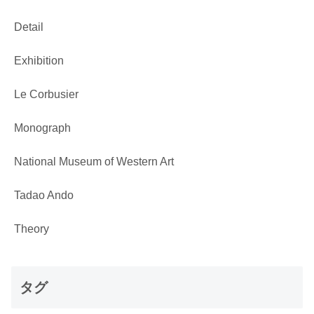
Detail
Exhibition
Le Corbusier
Monograph
National Museum of Western Art
Tadao Ando
Theory
タグ