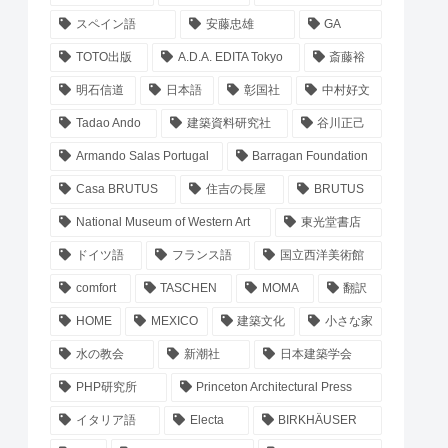
スペイン語
安藤忠雄
GA
TOTO出版
A.D.A. EDITA Tokyo
斎藤裕
明石信道
日本語
彰国社
中村好文
Tadao Ando
建築資料研究社
谷川正己
Armando Salas Portugal
Barragan Foundation
Casa BRUTUS
住吉の長屋
BRUTUS
National Museum of Western Art
東光堂書店
ドイツ語
フランス語
国立西洋美術館
comfort
TASCHEN
MOMA
翻訳
HOME
MEXICO
建築文化
小さな家
水の教会
新潮社
日本建築学会
PHP研究所
Princeton Architectural Press
イタリア語
Electa
BIRKHÄUSER