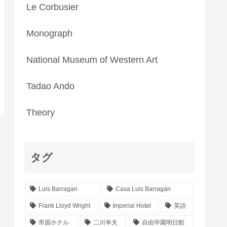
Le Corbusier
Monograph
National Museum of Western Art
Tadao Ando
Theory
タグ
Luis Barragan
Casa Luis Barragán
Frank Lloyd Wright
Imperial Hotel
英語
帝国ホテル
二川幸夫
自由学園明日館