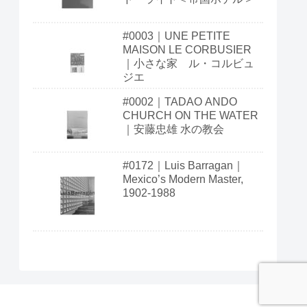
#0003｜UNE PETITE
MAISON LE CORBUSIER
｜小さな家 ル・コルビュ
ジエ
#0002｜TADAO ANDO
CHURCH ON THE WATER
｜安藤忠雄 水の教会
#0172｜Luis Barragan｜
Mexico’s Modern Master,
1902-1988