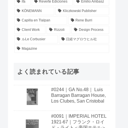
ifa
Reverte Ediciones
Emilio Ambasz
KÖNEMANN
Kliczkowski Publisher
Capilla en Tlalpan
Rene Burri
Client Work
Rizzoli
Design Process
ルLe Corbusier
日経マグロウヒル社
Magazine
よく読まれている記事
#0244｜GA No.48｜ Luis
Barragan Barragan House,
Los Clubes, San Cristobal
#0091｜IMPERIAL HOTEL
1921-67｜フランク・ロイ
ド・ライト＜帝国ホテル＞