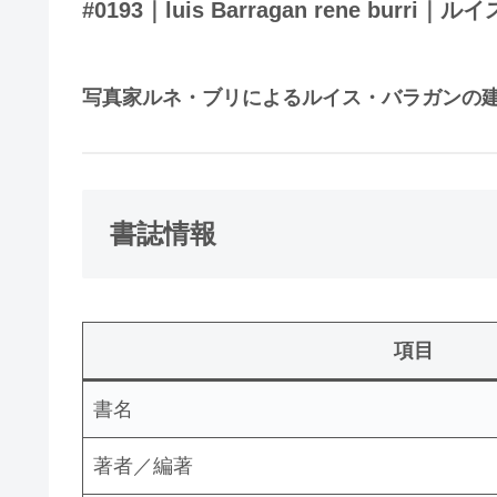
#0193｜luis Barragan rene bur
写真家ルネ・ブリによるルイス・バラガンの
書誌情報
項目
書名
著者／編著