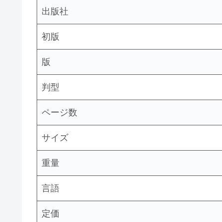
出版社
初版
版
判型
ページ数
サイズ
重量
言語
定価