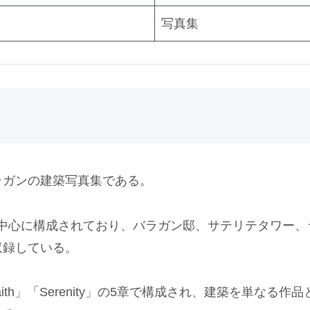
写真集
ラガンの建築写真集である。
写真を中心に構成されており、バラガン邸、サテリテタワー
収録している。
ude」「Faith」「Serenity」の5章で構成され、建築