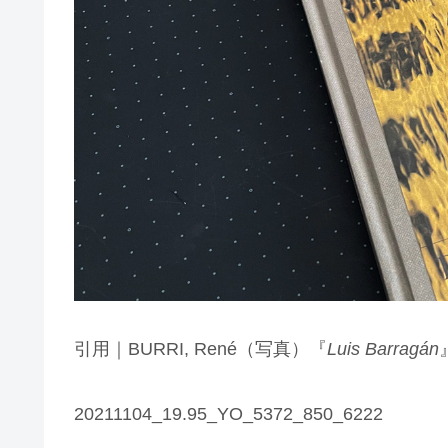
引用｜BURRI, René（写真）『
Luis Barragán
20211104_19.95_YO_5372_850_6222