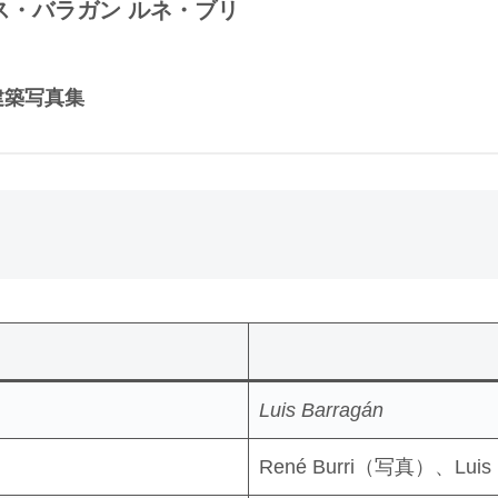
ri｜ルイス・バラガン ルネ・ブリ
建築写真集
Luis Barragán
René Burri（写真）、Luis