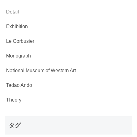
Detail
Exhibition
Le Corbusier
Monograph
National Museum of Western Art
Tadao Ando
Theory
タグ