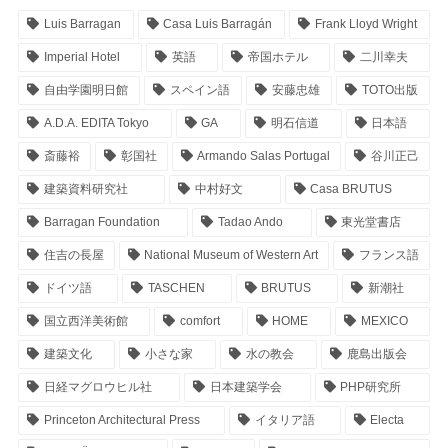
Luis Barragan
Casa Luis Barragán
Frank Lloyd Wright
Imperial Hotel
英語
帝国ホテル
二川幸夫
自由学園明日館
スペイン語
安藤忠雄
TOTO出版
A.D.A. EDITA Tokyo
GA
明石信道
日本語
斎藤裕
彰国社
Armando Salas Portugal
谷川正己
建築資料研究社
中村好文
Casa BRUTUS
Barragan Foundation
Tadao Ando
東光堂書店
住吉の長屋
National Museum of Western Art
フランス語
ドイツ語
TASCHEN
BRUTUS
新潮社
国立西洋美術館
comfort
HOME
MEXICO
建築文化
小さな家
水の教会
鹿島出版会
日経マグロウヒル社
日本建築学会
PHP研究所
Princeton Architectural Press
イタリア語
Electa