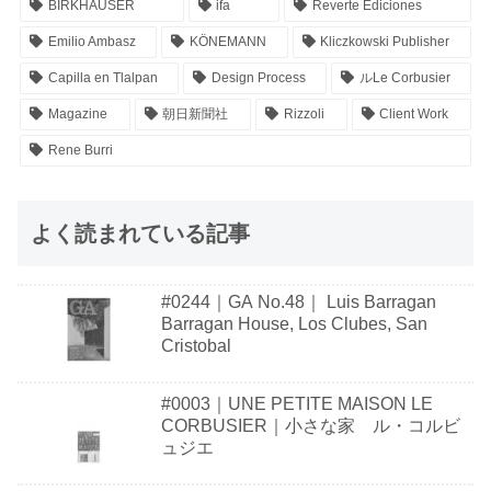
BIRKHÄUSER
ifa
Reverte Ediciones
Emilio Ambasz
KÖNEMANN
Kliczkowski Publisher
Capilla en Tlalpan
Design Process
ルLe Corbusier
Magazine
朝日新聞社
Rizzoli
Client Work
Rene Burri
よく読まれている記事
#0244｜GA No.48｜ Luis Barragan
Barragan House, Los Clubes, San
Cristobal
#0003｜UNE PETITE MAISON LE
CORBUSIER｜小さな家 ル・コルビ
ュジエ